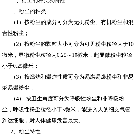
一、粉尘的种类及特性
1
、粉尘的种类：
（
1
）按粉尘的成分可分为无机粉尘、有机粉尘和混
合性粉尘；
（
2
）按粉尘的颗粒大小可分为可见粉尘粒径大于
10
微米，显微粉尘粒径为
0.25
～
10
微米，超显微粉尘粒径
小于
0.25
微米；
（
3
）按燃烧和爆炸性质可分为易燃易爆粉尘和非易
燃易爆粉尘；
（
4
） 按卫生角度可分为呼吸性粉尘和非呼吸粉
尘，呼吸性粉尘粒径小于
5
微米，能进入人的细支气管
到达细胞，对人体健康危害最大。
2
、粉尘特性