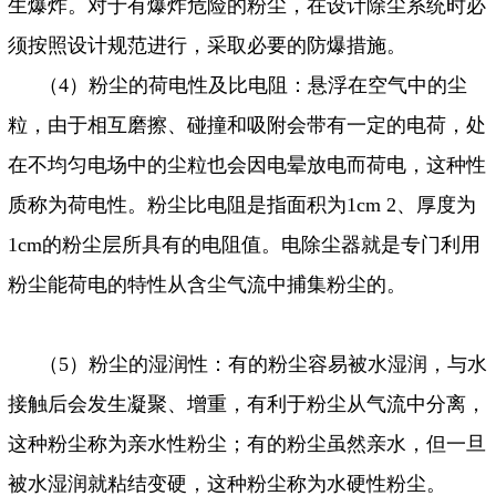
生爆炸。对于有爆炸危险的粉尘，在设计除尘系统时必
须按照设计规范进行，采取必要的防爆措施。
（
4
）粉尘的荷电性及比电阻：悬浮在空气中的尘
粒，由于相互磨擦、碰撞和吸附会带有一定的电荷，处
在不均匀电场中的尘粒也会因电晕放电而荷电，这种性
质称为荷电性。粉尘比电阻是指面积为
1cm 2
、厚度为
1cm
的粉尘层所具有的电阻值。电除尘器就是专门利用
粉尘能荷电的特性从含尘气流中捕集粉尘的。
（
5
）粉尘的湿润性：有的粉尘容易被水湿润，与水
接触后会发生凝聚、增重，有利于粉尘从气流中分离，
这种粉尘称为亲水性粉尘；有的粉尘虽然亲水，但一旦
被水湿润就粘结变硬，这种粉尘称为水硬性粉尘。