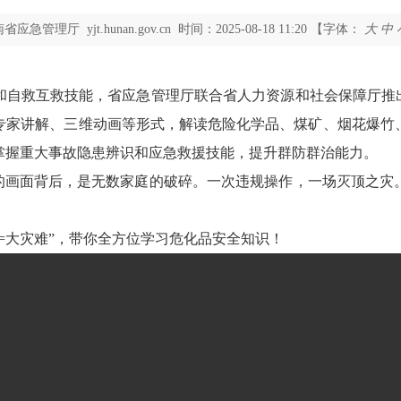
南省应急管理厅
yjt.hunan.gov.cn
时间：2025-08-18
11:20
【字体：
大
中
和自救互救技能，省应急管理厅联合省人力资源和社会保障厅推
专家讲解、三维动画等形式，解读危险化学品、煤矿、烟花爆竹
掌握重大事故隐患辨识和应急救援技能，提升群防群治能力。
的画面背后，是无数家庭的破碎。一次违规操作，一场灭顶之灾
=
大灾难
”
，带你全方位学习危化品安全知识！