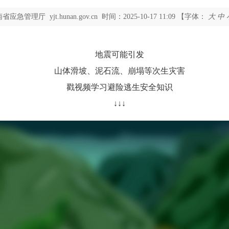
南省应急管理厅
yjt.hunan.gov.cn
时间：2025-10-17
11:09
【字体：
大
中
地震可能引发
山体滑坡、泥石流、崩塌等次生灾害
戳视频学习避险逃生安全知识
↓↓↓