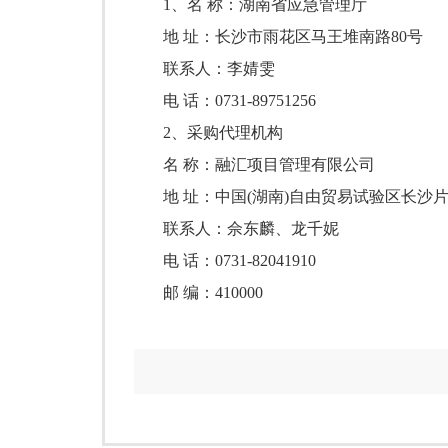
1
、名
称：湖南省应急管理厅
地
址：长沙市雨花区马王堆南路
80号
联系人：李婧雯
电
话：
0731-89751256
2、
采购代理机构
名
称：融汇项目管理有限公司
地
址：中国
(湖南)自由贸易试验区长沙片
联系人：佘东麟、龙千妮
电
话：
0731-82041910
邮
编：
410000