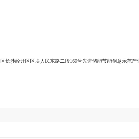
区长沙经开区区块人民东路二段169号先进储能节能创意示范产业园