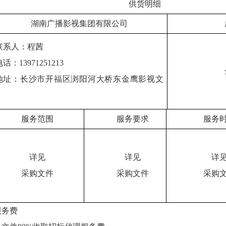
供货明细
湖南广播影视集团有限公司
联系人：
程茜
电话：
13971251213
地址：
长沙市开福区浏阳河大桥东金鹰影视文
服务范围
服务要求
服务
详见
详见
详
采购
文件
采购
文件
采购
服务费