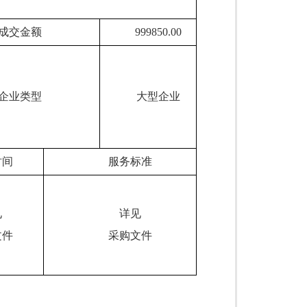
成交金额
999850.00
企业类型
大型企业
时间
服务标准
见
详见
文件
采购
文件