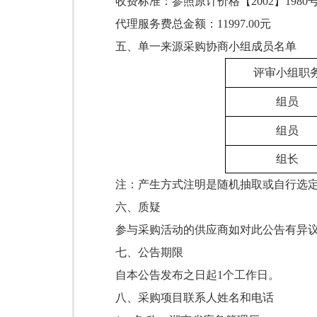
收费标准：参照原计价格【
2002】198
代理服务费总金额：
11997.00
元
五、
单一来源采购协商小组成员名单
评审小组职
组员
组员
组长
注：产生方式注明是随机抽取或自行选
六、质疑
参与采购活动的供应商如对此公告有异
七、公告期限
自本公告发布之
日起
1个工作日。
八、采购项目联系人姓名和电话