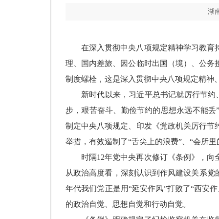
湖
在深入贯彻中央八项规定精神学习教育
理、国内差旅、因公临时出国（境）、公务
制度螺栓，这是深入贯彻中央八项规定精神
新时代以来，习近平总书记就厉行节约
步，艰苦奋斗、勤俭节约的思想永远不能丢
制定中央八项规定、印发《党政机关厉行节
举措，有效遏制了
“
舌尖上的浪费
”
、
“
会所里
时隔
12
年党中央再次修订《条例》，向
从政治高度看，深刻认识到作风建设关系党
年代我们党正是用
“
延安作风
”
打败了
“
西安作
的政治自觉、思想自觉和行动自觉。