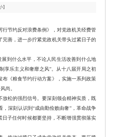
小
】
厉行节约反对浪费条例》，对党政机关经费管
了完善，进一步拧紧党政机关带头过紧日子的
发展到什么水平，不论人民生活改善到什么地
制享乐主义和奢靡之风
”
。从十八届开局之初
发布《粮食节约行动方案》，实施一系列政策
好风尚。
不放松的强烈信号。要深刻领会精神实质，既
看，深刻认识到
“
成由勤俭败由奢
”
，革命战争
紧日子任何时候都要坚持，不断增强贯彻落实