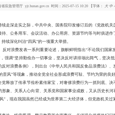
南省应急管理厅
yjt.hunan.gov.cn
时间：2025-07-15 10:20
【字体：
大
中
持续走深走实之际，中共中央、国务院印发修订后的《党政机关
接待、公务用车、会议活动、办公用房、资源节约等与时俱进作
、持续深化纠治
“
四风
”
的一项重大举措。
、反对浪费发表一系列重要论述，旗帜鲜明指出
“
不论我们国家
”
，强调
“
坚持勤俭办一切事业，坚决反对讲排场比阔气，坚决抵
约反对浪费条例》，到出台《中华人民共和国反食品浪费法》、
的歪风
”
等现象，推动全党全社会形成浪费可耻、节约为荣的良
全党释放了传承节俭朴素传家宝，对奢侈浪费行为一抓到底、决
的形象、关系人心向背、关系党和国家事业成败，又从历史长河
风
”
，现在我国虽然已经成为世界第二大经济体，但党政机关过