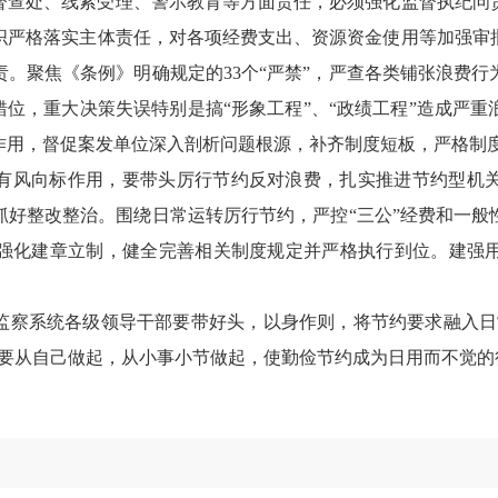
督查处、线索受理、警示教育等方面责任，必须强化监督执纪问
织严格落实主体责任，对各项经费支出、资源资金使用等加强审
责。聚焦《条例》明确规定的
33
个
“
严禁
”
，严查各类铺张浪费行
错位，重大决策失误特别是搞
“
形象工程
”
、
“
政绩工程
”
造成严重
作用，督促案发单位深入剖析问题根源，补齐制度短板，严格制
有风向标作用，要带头厉行节约反对浪费，扎实推进节约型机
抓好整改整治。围绕日常运转厉行节约，严控
“
三公
”
经费和一般
强化建章立制，健全完善相关制度规定并严格执行到位。建强
监察系统各级领导干部要带好头，以身作则，将节约要求融入日
要从自己做起，从小事小节做起，使勤俭节约成为日用而不觉的