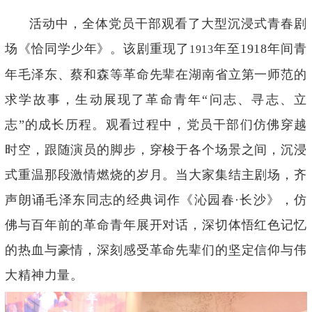
活动中，全体党员干部观看了大型沉浸式青春剧
场《恰同学少年》。该剧重现了
年至
1918
年间青
1913
年毛泽东、蔡和森等革命先辈在湖南省立第一师范的
求学故事，生动展现了革命青年
“
问志、寻志、立
志
”
的成长历程。观看过程中，党员干部们仿佛穿越
时空，跟随演员的脚步，穿梭于各个场景之间，沉浸
式重温那段激情燃烧的岁月。当大家集结主剧场，齐
声朗诵毛泽东同志的经典词作《沁园春
·
长沙》，仿
佛与百年前的革命青年展开对话，深切体悟红色记忆
的热血与豪情，深刻感受革命先辈们的坚定信仰与伟
大精神力量。