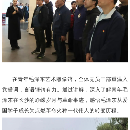
在青年毛泽东艺术雕像馆，全体党员干部重温入
党誓词，言语铿锵有力。通过讲解，深入了解青年毛
泽东在长沙的峥嵘岁月与革命事迹，感悟毛泽东从爱
国学子成长为点燃革命火种一代伟人的转变历程。