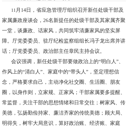
月
14
日，省应急管理厅组织召开新任处级干部及
11
家属廉政座谈会，
26
名新提任的处级干部及其家属齐聚
一堂，谈廉政、话家风，共同筑牢清廉家风的坚实屏
障。厅党委委员、驻厅纪检监察组组长冯子龙出席并讲
话；厅党委委员、政治部主任章民主持会议。
会议强调
，
新任处级干部要做政治上的
“
明白人
”
、
作风上的
“
清白人
”
、家庭中的
“
带头人
”
，坚定理想信
念，严格要求自己，主动净化社交圈、生活圈、朋友
圈，以身作则，立家规、正家风；干部家属要多提醒、
常监督，关注干部的思想情绪和日常交往；树家风、传
美德，弘扬勤俭持家、廉洁齐家的传统美德；顾大局、
明得失，树牢大局意识，算好政治账、经济账、家庭