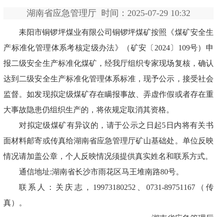
湖南省应急管理厅
时间：2025-07-29 10:32
耒阳市铜锣坪煤业有限公司铜锣坪煤矿按照《煤矿安全生
产标准化管理体系考核定级办法》（矿安〔
2024
〕
109
号）申
报二级安全生产标准化煤矿，经我厅组织专家现场复核，确认
达到二级安全生产标准化管理体系标准，现予公示，接受社会
监督。如发现拟定级煤矿存在瞒报事故、弄虚作假或者存在重
大事故隐患仍组织生产的，将依规定取消其资格。
对拟定级煤矿有异议的，请于公示之日起
5
日内将有关书
面材料邮寄或传真给湖南省应急管理厅矿山基础处。单位反映
情况请加盖公章，个人反映情况须提供真实姓名和联系方式。
通信地址
:
湖南省长沙市雨花区马王堆南路
80
号。
联系人：关庆志，
19973180252
、
0731-89751167
（传
真）。